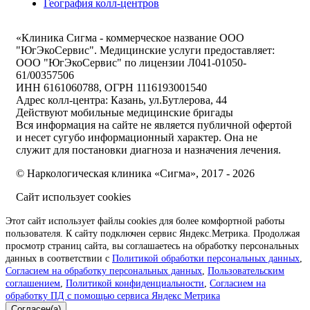
География колл-центров
«
Клиника Сигма - коммерческое название ООО
"ЮгЭкоСервис". Медицинские услуги предоставляет:
ООО "ЮгЭкоСервис" по лицензии Л041-01050-
61/00357506
ИНН 6161060788, ОГРН 1116193001540
Адрес колл-центра: Казань, ул.Бутлерова, 44
Действуют мобильные медицинские бригады
Вся информация на сайте не является публичной офертой
и несет сугубо информационный характер. Она не
служит для постановки диагноза и назначения лечения.
© Наркологическая клиника «Сигма», 2017 - 2026
Сайт использует cookies
Этот сайт использует файлы cookies для более комфортной работы
пользователя. К сайту подключен сервис Яндекс.Метрика. Продолжая
просмотр страниц сайта, вы соглашаетесь на обработку персональных
данных в соответствии с
Политикой обработки персональных данных
,
Согласием на обработку персональных данных
,
Пользовательским
соглашением
,
Политикой конфиденциальности
,
Согласием на
обработку ПД с помощью сервиса Яндекс Метрика
Согласен(а)