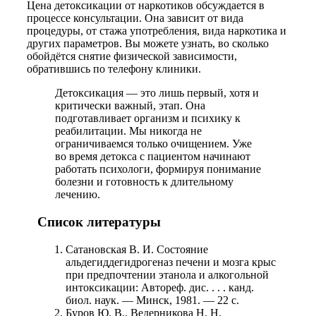
Цена детоксикации от наркотиков обсуждается в
процессе консультации. Она зависит от вида
процедуры, от стажа употребления, вида наркотика и
других параметров. Вы можете узнать, во сколько
обойдётся снятие физической зависимости,
обратившись по телефону клиники.
Детоксикация — это лишь первый, хотя и
критически важный, этап. Она
подготавливает организм и психику к
реабилитации. Мы никогда не
ограничиваемся только очищением. Уже
во время детокса с пациентом начинают
работать психологи, формируя понимание
болезни и готовность к длительному
лечению.
Список литературы
Сатановская В. И. Состояние
альдегиддегидрогеназ печени и мозга крыс
при предпочтении этанола и алкогольной
интоксикации: Автореф. дис. . . . канд.
биол. наук. — Минск, 1981. — 22 с.
Буров Ю. В., Ведерникова Н. Н.