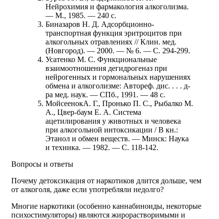
Нейрохимия и фармакология алкоголизма.
— М., 1985. — 240 с.
Биназаров Н. Д. Адсорбционно-
транспортная функция эритроцитов при
алкогольных отравлениях // Клин. мед.
(Новгород). — 2000. — № 6. — С. 294-299.
Усатенко М. С. Функциональные
взаимоотношения дегидрогеназ при
нейрогенных и гормональных нарушениях
обмена и алкоголизме: Автореф. дис. . . . д-
ра мед. наук. — СПб., 1991. — 48 с.
МойсеенокА. Г., Пронько П. С., Рыбалко М.
А., Цвер-баум Е. А. Система
ацетилирования у животных и человека
при алкогольной интоксикации / В кн.:
Этанол и обмен веществ. — Минск: Наука
и техника. — 1982. — С. 118-142.
Вопросы и ответы
Почему детоксикация от наркотиков длится дольше, чем
от алкоголя, даже если употребляли недолго?
Многие наркотики (особенно каннабиноиды, некоторые
психостимуляторы) являются жирорастворимыми и