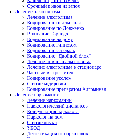
Капельница от похмелья
Срочный вывод из запоя
Лечение алкоголизма
Лечение алкоголизма
Кодирование от алкоголя
Кодирование по Довженко
Вшивание Торпедо
Кодирование на дому
Кодирование гипнозом
Кодирование эспераль
Кодирование "Двойной блок"
Лечение пивного алкоголизма
Лечение алкоголизма в стационаре
Частный вытрезвитель
Кодирование уколом
Снятие кодировки
Кодирование препаратом Алгоминал
Лечение наркомании
Лечение наркомании
Наркологический диспансер
Консультация нарколога
Нарколог на дом
Снятие ломки
УБОД
Детоксикация от наркотиков